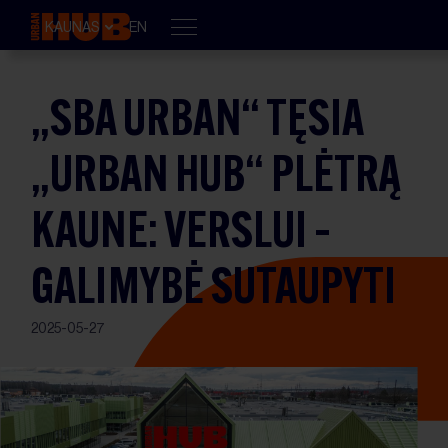
KAUNAS
EN
„SBA URBAN“ TĘSIA
„URBAN HUB“ PLĖTRĄ
KAUNE: VERSLUI –
GALIMYBĖ SUTAUPYTI
2025-05-27