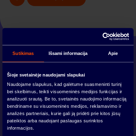
APIE PROJEKTĄ
Sutikimas
Išsami informacija
Apie
PATALPOS
Šioje svetainėje naudojami slapukai
Naudojame slapukus, kad galėtume suasmeninti turinį
LOKACIJA
VILNIUS
bei skelbimus, teikti visuomeninės medijos funkcijas ir
analizuoti srautą. Be to, svetainės naudojimo informaciją
bendriname su visuomeninės medijos, reklamavimo ir
analizės partneriais, kurie gali ją pridėti prie kitos jūsų
BENDRUOMENĖ
KAUNAS
pateiktos arba naudojant paslaugas surinktos
informacijos.