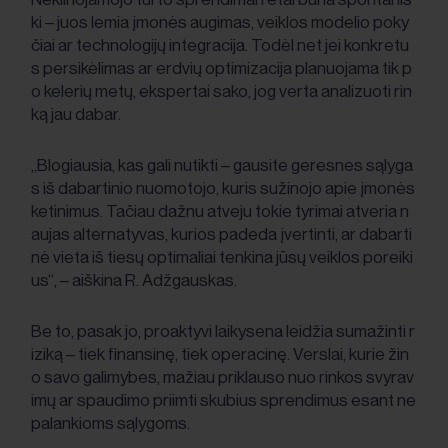
ki – juos lemia įmonės augimas, veiklos modelio poky
čiai ar technologijų integracija. Todėl net jei konkretu
s persikėlimas ar erdvių optimizacija planuojama tik p
o kelerių metų, ekspertai sako, jog verta analizuoti rin
ką jau dabar.
„Blogiausia, kas gali nutikti – gausite geresnes sąlyga
s iš dabartinio nuomotojo, kuris sužinojo apie įmonės
ketinimus. Tačiau dažnu atveju tokie tyrimai atveria n
aujas alternatyvas, kurios padeda įvertinti, ar dabarti
nė vieta iš tiesų optimaliai tenkina jūsų veiklos poreiki
us“, – aiškina R. Adžgauskas.
Be to, pasak jo, proaktyvi laikysena leidžia sumažinti r
iziką – tiek finansinę, tiek operacinę. Verslai, kurie žin
o savo galimybes, mažiau priklauso nuo rinkos svyrav
imų ar spaudimo priimti skubius sprendimus esant ne
palankioms sąlygoms.