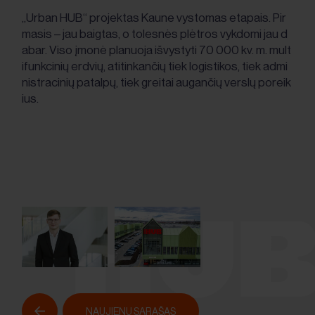
„Urban HUB“ projektas Kaune vystomas etapais. Pir
masis – jau baigtas, o tolesnės plėtros vykdomi jau d
abar. Viso įmonė planuoja išvystyti 70 000 kv. m. mult
ifunkcinių erdvių, atitinkančių tiek logistikos, tiek admi
nistracinių patalpų, tiek greitai augančių verslų poreik
ius.
NAUJIENŲ SĄRAŠAS