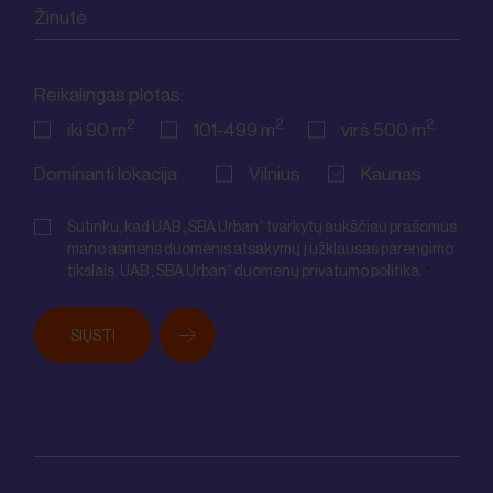
Žinutė
Reikalingas plotas:
2
2
2
iki 90 m
101-499 m
virš 500 m
Dominanti lokacija
Vilnius
Kaunas
*
Consent
*
Sutinku, kad UAB „SBA Urban“ tvarkytų aukščiau prašomus
mano asmens duomenis atsakymų į užklausas parengimo
tikslais. UAB „SBA Urban“ duomenų privatumo politika.
*
SIŲSTI