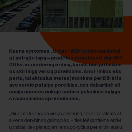
Kaune vystomas „Urban HUB“ projektas žengi
a į antrąjį etapą – pradėtos projektuoti dar 16 0
00 kv. m. modernių erdvių, kurios bus pritaikom
os skirtingų verslų poreikiams. Anot rinkos eks
pertų, tai aktualus metas įmonėms peržiūrėti s
avo verslo patalpų poreikius, nes dabartinė sit
uacija nuomos rinkoje sudaro palankias sąlyga
s racionaliems sprendimams.
„Šiuo metu pasiūla viršija paklausą, todėl verslams at
siveria derybinės galimybės – tiek ieškantiems erdvi
ų dabar, tiek planuojantiems pokyčius per artimiausiu