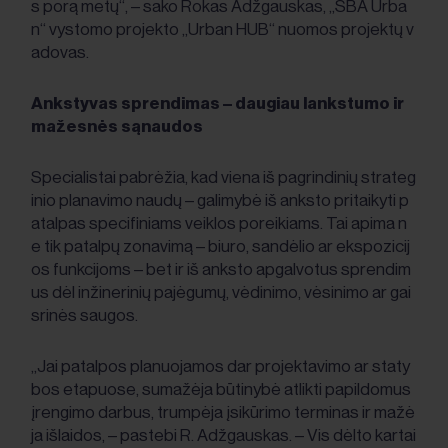
s porą metų“, – sako Rokas Adžgauskas, „SBA Urba
n“ vystomo projekto „Urban HUB“ nuomos projektų v
adovas.
Ankstyvas sprendimas – daugiau lankstumo ir
mažesnės sąnaudos
Specialistai pabrėžia, kad viena iš pagrindinių strateg
inio planavimo naudų – galimybė iš anksto pritaikyti p
atalpas specifiniams veiklos poreikiams. Tai apima n
e tik patalpų zonavimą – biuro, sandėlio ar ekspozicij
os funkcijoms – bet ir iš anksto apgalvotus sprendim
us dėl inžinerinių pajėgumų, vėdinimo, vėsinimo ar gai
srinės saugos.
„Jai patalpos planuojamos dar projektavimo ar staty
bos etapuose, sumažėja būtinybė atlikti papildomus
įrengimo darbus, trumpėja įsikūrimo terminas ir mažė
ja išlaidos, – pastebi R. Adžgauskas. – Vis dėlto kartai