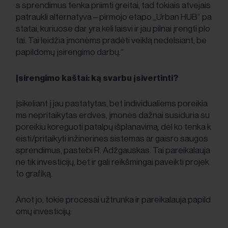
s sprendimus tenka priimti greitai, tad tokiais atvejais
patraukli alternatyva – pirmojo etapo „Urban HUB“ pa
statai, kuriuose dar yra keli laisvi ir jau pilnai įrengti plo
tai. Tai leidžia įmonėms pradėti veiklą nedelsiant, be
papildomų įsirengimo darbų.“
Įsirengimo kaštai: ką svarbu įsivertinti?
Įsikeliant į jau pastatytas, bet individualiems poreikia
ms nepritaikytas erdves, įmonės dažnai susiduria su
poreikiu koreguoti patalpų išplanavimą, dėl ko tenka k
eisti/pritaikyti inžinerines sistemas ar gaisro saugos
sprendimus, pastebi R. Adžgauskas. Tai pareikalauja
ne tik investicijų, bet ir gali reikšmingai paveikti projek
to grafiką.
Anot jo, tokie procesai užtrunka ir pareikalauja papild
omų investicijų: