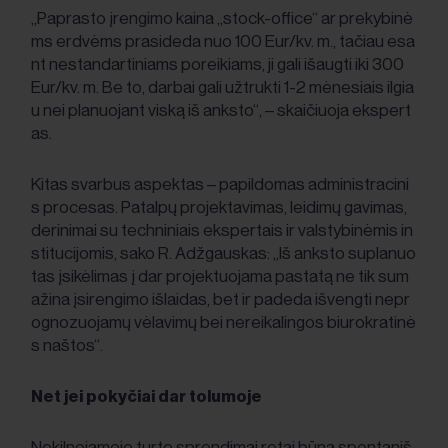
„Paprasto įrengimo kaina „stock-office“ ar prekybinė
ms erdvėms prasideda nuo 100 Eur/kv. m., tačiau esa
nt nestandartiniams poreikiams, ji gali išaugti iki 300
Eur/kv. m. Be to, darbai gali užtrukti 1-2 mėnesiais ilgia
u nei planuojant viską iš anksto“, – skaičiuoja ekspert
as.
Kitas svarbus aspektas – papildomas administracini
s procesas. Patalpų projektavimas, leidimų gavimas,
derinimai su techniniais ekspertais ir valstybinėmis in
stitucijomis, sako R. Adžgauskas: „Iš anksto suplanuo
tas įsikėlimas į dar projektuojama pastatą ne tik sum
ažina įsirengimo išlaidas, bet ir padeda išvengti nepr
ognozuojamų vėlavimų bei nereikalingos biurokratinė
s naštos“.
Net jei pokyčiai dar tolumoje
Nekilnojamojo turto sprendimai retai būna spontaniš