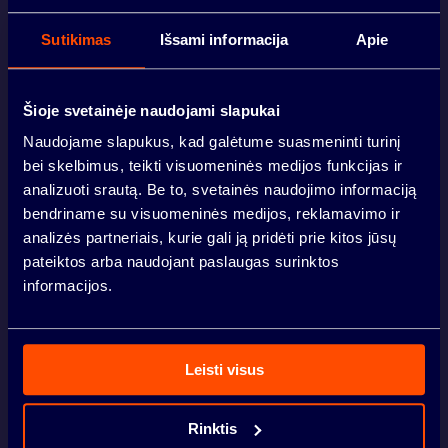
Sutikimas
Išsami informacija
Apie
PATALPOS
Šioje svetainėje naudojami slapukai
Naudojame slapukus, kad galėtume suasmeninti turinį
LOKACIJA
VILNIUS
bei skelbimus, teikti visuomeninės medijos funkcijas ir
analizuoti srautą. Be to, svetainės naudojimo informaciją
LINA VOLODZKIENĖ
bendriname su visuomeninės medijos, reklamavimo ir
analizės partneriais, kurie gali ją pridėti prie kitos jūsų
BENDRUOMENĖ
KAUNAS
pateiktos arba naudojant paslaugas surinktos
+370 610 42421
informacijos.
lina.volodzkiene@sbaurban.lt
NAUJIENOS
Leisti visus
Jūsų vardas
*
INVESTUOTOJAMS
Rinktis