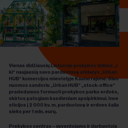
Vienas didžiausių Lietuvoje prekybos tinklas „I
ki“ naujausią savo parduotuvę atidarys „Urban
HUB“ komercijos miestelyje Kauno rajone. Šiuo
nuomos sandoriu „Urban HUB“ „stock-office“
pradedamos formuoti prekybos parko erdvės,
skirtos patogiam kasdieniam apsipirkimui. Inve
sticijos į 2 000 kv. m. parduotuvę ir erdves šalia
sieks per 1 mln. eurų.
Prekybos centras – gyventojams ir darbuotoja