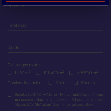
El. paštas
*
KONTAKTAI
Telefonas
*
Žinutė
Reikalingas plotas:
2
2
2
iki 90 m
101-499 m
virš 500 m
Dominanti lokacija
Vilnius
Kaunas
*
Consent
*
Sutinku, kad UAB „SBA Urban“ tvarkytų aukščiau prašomus
mano asmens duomenis atsakymų į užklausas parengimo
tikslais. UAB „SBA Urban“ duomenų privatumo politika.
*