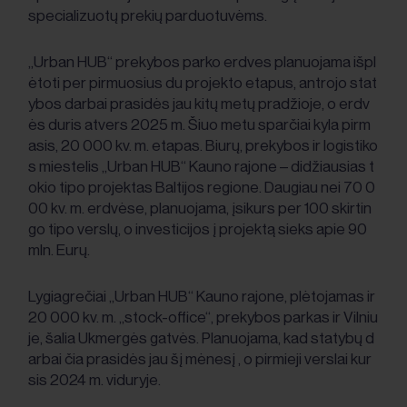
specializuotų prekių parduotuvėms.
„Urban HUB“ prekybos parko erdves planuojama išpl
ėtoti per pirmuosius du projekto etapus, antrojo stat
ybos darbai prasidės jau kitų metų pradžioje, o erdv
ės duris atvers 2025 m. Šiuo metu sparčiai kyla pirm
asis, 20 000 kv. m. etapas. Biurų, prekybos ir logistiko
s miestelis „Urban HUB“ Kauno rajone – didžiausias t
okio tipo projektas Baltijos regione. Daugiau nei 70 0
00 kv. m. erdvėse, planuojama, įsikurs per 100 skirtin
go tipo verslų, o investicijos į projektą sieks apie 90
mln. Eurų.
Lygiagrečiai „Urban HUB“ Kauno rajone, plėtojamas ir
20 000 kv. m. „stock-office“, prekybos parkas ir Vilniu
je, šalia Ukmergės gatvės. Planuojama, kad statybų d
arbai čia prasidės jau šį mėnesį , o pirmieji verslai kur
sis 2024 m. viduryje.