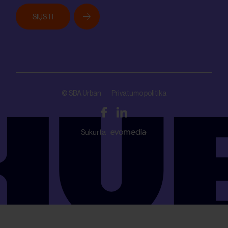
SIŲSTI
© SBA Urban
Privatumo politika
Sukurta