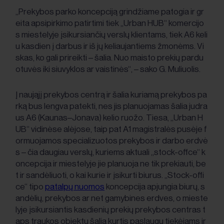
„Prekybos parko koncepciją grindžiame patogia ir gr
eita apsipirkimo patirtimi tiek „Urban HUB“ komercijo
s miestelyje įsikursiančių verslų klientams, tiek A6 keli
u kasdien į darbus ir iš jų keliaujantiems žmonėms. Vi
skas, ko gali prireikti – šalia. Nuo maisto prekių pardu
otuvės iki siuvyklos ar vaistinės“, – sako G. Muliuolis.
Į naująjį prekybos centrą ir šalia kuriamą prekybos pa
rką bus lengva patekti, nes jis planuojamas šalia judra
us A6 (Kaunas–Jonava) kelio ruožo. Tiesa, „Urban H
UB“ vidinėse alėjose, taip pat A1 magistralės pusėje f
ormuojamos specializuotos prekybos ir darbo erdvė
s – čia daugiau verslų, kuriems aktuali „stock-offce“ k
oncepcija ir miestelyje jie planuoja ne tik prekiauti, be
t ir sandėliuoti, o kai kurie ir įsikurti biurus. „Stock-offi
ce“ tipo
patalpų nuomos
koncepcija apjungia biurų, s
andėlių, prekybos ar net gamybines erdves, o mieste
lyje įsikursiantis kasdienių prekių prekybos centras t
aps traukos objektu šalia kurtis paslaugų tiekėjams ir