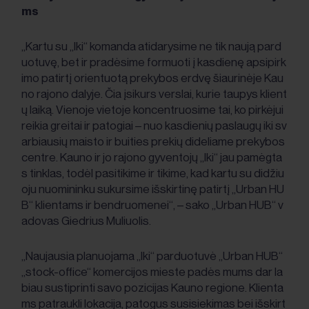
ms
„Kartu su „Iki“ komanda atidarysime ne tik naują pard
uotuvę, bet ir pradėsime formuoti į kasdienę apsipirk
imo patirtį orientuotą prekybos erdvę šiaurinėje Kau
no rajono dalyje. Čia įsikurs verslai, kurie taupys klient
ų laiką. Vienoje vietoje koncentruosime tai, ko pirkėjui
reikia greitai ir patogiai – nuo kasdienių paslaugų iki sv
arbiausių maisto ir buities prekių dideliame prekybos
centre. Kauno ir jo rajono gyventojų „Iki“ jau pamėgta
s tinklas, todėl pasitikime ir tikime, kad kartu su didžiu
oju nuomininku sukursime išskirtinę patirtį „Urban HU
B“ klientams ir bendruomenei“, – sako „Urban HUB“ v
adovas Giedrius Muliuolis.
„Naujausia planuojama „Iki“ parduotuvė „Urban HUB“
„stock-office“ komercijos mieste padės mums dar la
biau sustiprinti savo pozicijas Kauno regione. Klienta
ms patraukli lokacija, patogus susisiekimas bei išskirt