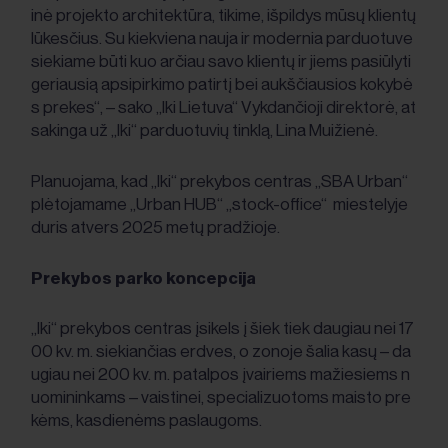
inė projekto architektūra, tikime, išpildys mūsų klientų
lūkesčius. Su kiekviena nauja ir modernia parduotuve
siekiame būti kuo arčiau savo klientų ir jiems pasiūlyti
geriausią apsipirkimo patirtį bei aukščiausios kokybė
s prekes“, – sako „Iki Lietuva“ Vykdančioji direktorė, at
sakinga už „Iki“ parduotuvių tinklą, Lina Muižienė.
Planuojama, kad „Iki“ prekybos centras „SBA Urban“
plėtojamame „Urban HUB“ „stock-office“ miestelyje
duris atvers 2025 metų pradžioje.
Prekybos parko koncepcija
„Iki“ prekybos centras įsikels į šiek tiek daugiau nei 17
00 kv. m. siekiančias erdves, o zonoje šalia kasų – da
ugiau nei 200 kv. m. patalpos įvairiems mažiesiems n
uomininkams – vaistinei, specializuotoms maisto pre
kėms, kasdienėms paslaugoms.