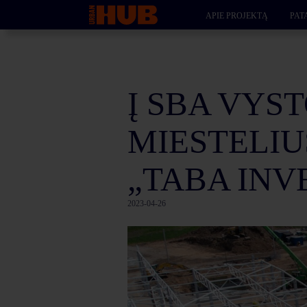
APIE PROJEKTĄ
PAT
Į SBA VYS
MIESTELIU
„TABA INV
2023-04-26