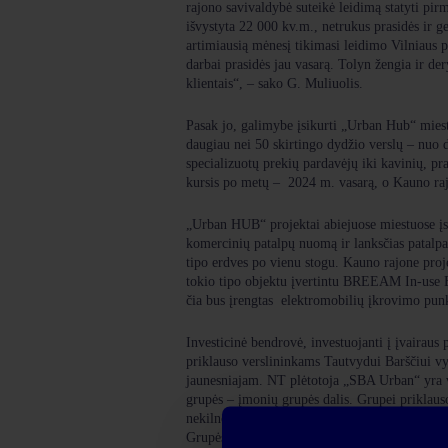
rajono savivaldybė suteikė leidimą statyti pir
išvystyta 22 000 kv.m., netrukus prasidės ir g
artimiausią mėnesį tikimasi leidimo Vilniaus p
darbai prasidės jau vasarą. Tolyn žengia ir der
klientais“, – sako G. Muliuolis.
Pasak jo, galimybe įsikurti „Urban Hub“ miest
daugiau nei 50 skirtingo dydžio verslų – nuo 
specializuotų prekių pardavėjų iki kavinių, pr
kursis po metų – 2024 m. vasarą, o Kauno ra
„Urban HUB“ projektai abiejuose miestuose įs
komercinių patalpų nuomą ir lanksčias patalpas
tipo erdves po vienu stogu. Kauno rajone proje
tokio tipo objektu įvertintu BREEAM In-use Ex
čia bus įrengtas elektromobilių įkrovimo punk
Investicinė bendrovė, investuojanti į įvairau
priklauso verslininkams Tautvydui Barščiui vy
APIE PROJEKTĄ
jaunesniajam. NT plėtotoja „SBA Urban“ yra 
grupės – įmonių grupės dalis. Grupei priklaus
nekilnojamojo turto, baldų gamybos, tekstilės
Grupės įmonėse dirba apie 4 000 žmonių. Kon