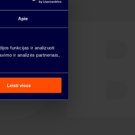
Apie
os funkcijas ir analizuoti
imo ir analizės partneriais,
Leisti visus