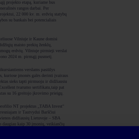
mąjį projekto etapą, kuriame bus
eneralinės rangos darbai. Per
rojektui, 22 000 kv. m. erdvių statybų
ybos su bankais bei potencialiais
eliuose Vilniuje ir Kaune domisi
didžiųjų maisto prekių ženklų,
amogų erdvių. Vilniuje pirmieji verslai
jono 2024 m. pirmąjį pusmetį.
ikursiantiems verslams pasiūlys
, kuriose įmonės galės derinti įvairaus
ktas sieks tapti pirmuoju ir didžiausiu
cellent tvarumo sertifikatu,taip pat
tas su 16 greitojo įkrovimo prieigų.
s profilio NT projektus „TABA Invest“
resniajam ir Tautvydui Barščiui
vienos didžiausių Lietuvoje – SBA
o daugiau kaip 30 įmonių, veikiančių
 gamybos ir investicijų valdymo srityse.
soliduoti pardavimai 2021 m. siekė