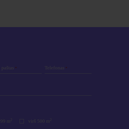
. paštas
Telefonas
*
*
2
2
499 m
virš 500 m