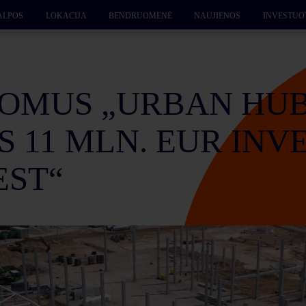
ALPOS
LOKACIJA
BENDRUOMENĖ
NAUJIENOS
INVESTUO
TOMUS „URBAN HU
S 11 MLN. EUR INV
EST“