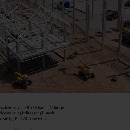
ros bendrovė „SBA Urban“ į Vilniuje
ybos ir logistikos (angl. stock-
vesticiją iš „TABA Invest“.