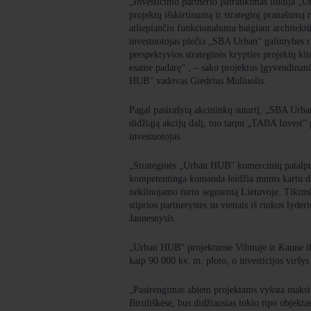
„Investicinio partnerio įsitraukimas liudija
projektų išskirtinumą ir strateginį pranašumą 
atliepiančiu funkcionalumu baigiant architektūr
investuotojas plečia „SBA Urban“ galimybes rin
perspektyvios strateginės krypties projektų ki
esame padarę“ , – sako projektus įgyvendina
HUB“ vadovas Giedrius Muliuolis.
Pagal pasirašytą akcininkų sutartį, „SBA Urban
didžiąją akcijų dalį, tuo tarpu „TABA Invest“ 
investuotojas.
„Strateginės „Urban HUB“ komercinių patalpų
kompetentinga komanda leidžia mums kartu drą
nekilnojamo turto segmentą Lietuvoje. Tikimės
stiprios partnerystės su vienais iš rinkos lyde
Jaunesnysis.
„Urban HUB“ projektuose Vilniuje ir Kaune ik
kaip 90 000 kv. m. ploto, o investicijos viršy
„Pasirengimas abiem projektams vyksta maksi
Biruliškėse, bus didžiausias tokio tipo objekt