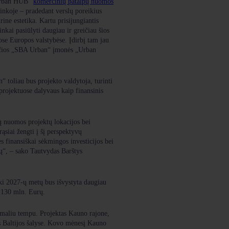
 „Urban HUB“
komercinių patalpų nuomos
rinkoje – pradedant verslų poreikius
ine estetika. Kartu prisijungiantis
kai pasiūlyti daugiau ir greičiau šios
tose Europos valstybėse. Įdirbį tam jau
nčios „SBA Urban“ įmonės „Urban
“ toliau bus projekto valdytoja, turinti
projektuose dalyvaus kaip finansinis
 nuomos projektų lokacijos bei
siai žengti į šį perspektyvų
 finansiškai sėkmingos investicijos bei
rių“, – sako Tautvydas Barštys
i 2027-ų metų bus išvystyta daugiau
s 130 mln. Eurų.
maliu tempu. Projektas Kauno rajone,
as Baltijos šalyse. Kovo mėnesį Kauno