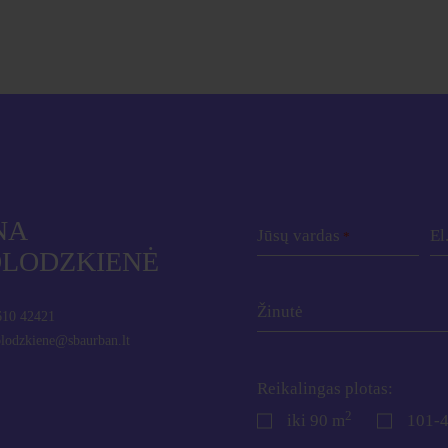
NA
Jūsų vardas
El
*
LODZKIENĖ
Žinutė
610 42421
olodzkiene@sbaurban.lt
Reikalingas plotas:
2
iki 90 m
101-