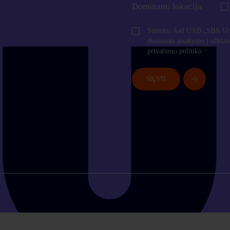
Dominanti lokacija
*
Consent
*
Sutinku, kad UAB „SBA Urb
duomenis atsakymų į užkla
privatumo politika.
*
SIŲSTI