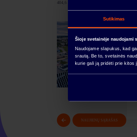
PATALPOS
404,6 mln. eurų.
Sutikimas
LOKACIJA
Šioje svetainėje naudojami 
Naudojame slapukus, kad galė
BENDRUOMENĖ
srautą. Be to, svetainės nau
kurie gali ją pridėti prie kit
NAUJIENOS
INVESTUOTOJAM
NAUJIENŲ SĄRAŠAS
KONTAKTAI