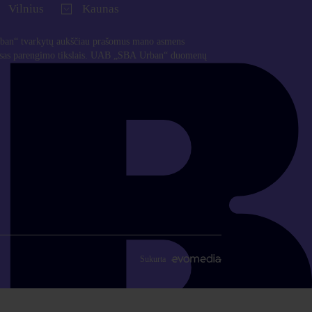
Vilnius
Kaunas
an“ tvarkytų aukščiau prašomus mano asmens
usas parengimo tikslais. UAB „SBA Urban“ duomenų
Sukurta