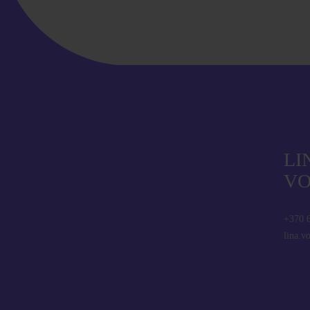
LI
VO
+370 
lina.v