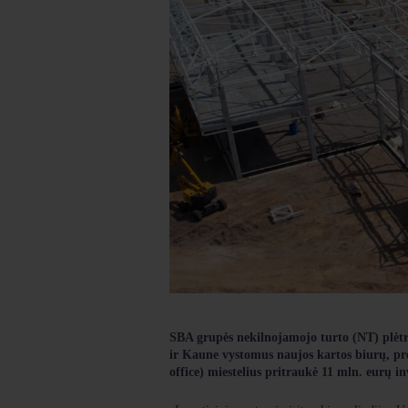
SBA grupės nekilnojamojo turto (NT) plėt
ir Kaune vystomus naujos kartos biurų, prek
office) miestelius pritraukė 11 mln. eurų in