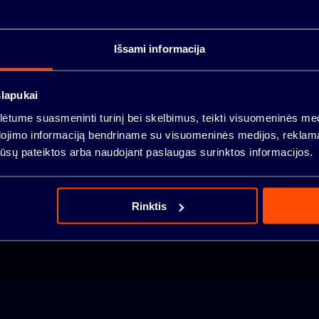
Išsami informacija
VILNIUS
slapukai
tume suasmeninti turinį bei skelbimus, teikti visuomeninės medij
dojimo informaciją bendriname su visuomeninės medijos, reklamav
KAUNAS
os jūsų pateiktos arba naudojant paslaugas surinktos informacijos.
Rinktis