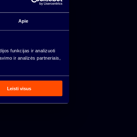
Apie
os funkcijas ir analizuoti
imo ir analizės partneriais,
Leisti visus