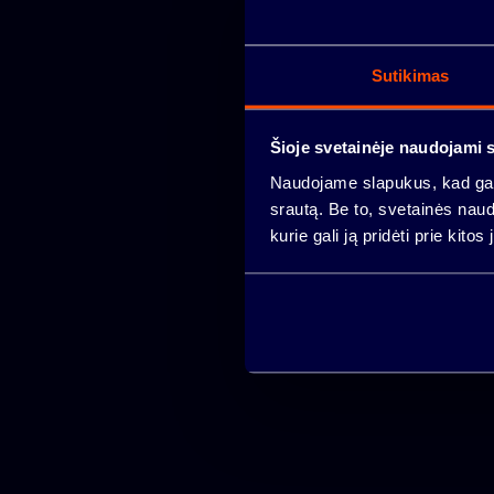
Sutikimas
PREMISES
Šioje svetainėje naudojami 
LOCATION
Naudojame slapukus, kad galė
NEWS
srautą. Be to, svetainės nau
kurie gali ją pridėti prie kit
INVENSTORS
CONTACTS